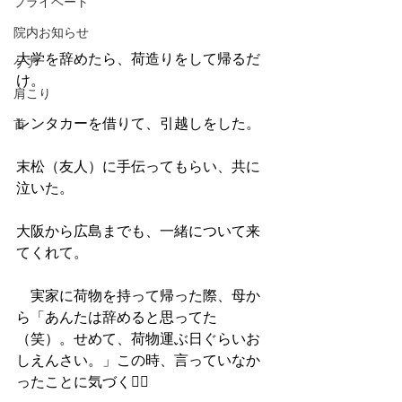
プライベート
院内お知らせ
大学を辞めたら、荷造りをして帰るだ
ケア
け。
肩こり
レンタカーを借りて、引越しをした。
首
末松（友人）に手伝ってもらい、共に
泣いた。
大阪から広島までも、一緒について来
てくれて。
　実家に荷物を持って帰った際、母か
ら「あんたは辞めると思ってた
（笑）。せめて、荷物運ぶ日ぐらいお
しえんさい。」この時、言っていなか
ったことに気づく🙇‍♂️