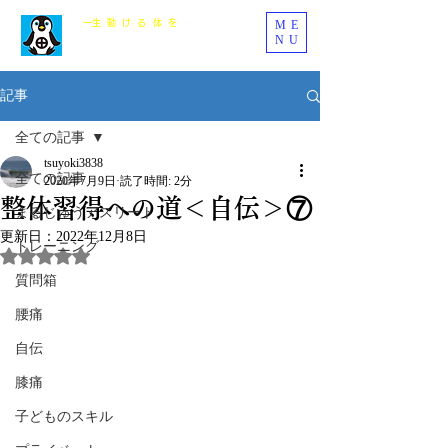
ME
​一生動ける体を
NU
まるじゅう整骨院
記事
全ての記事
tsuyoki3838
全ての記事
2020年7月9日
読了時間: 2分
整体習得への道＜自伝＞⑦
まるじゅうアスリート
更新日：
2022年12月8日
トレーニング
5つ星のうちNaNと評価されています。
質問箱
腰痛
自伝
膝痛
子どものスキル