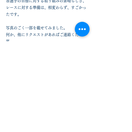
各選手の目標に対する取り組みの素晴らしさ、
レースに対する準備は、相変わらず、すごかっ
たです。
写真のごく一部を載せてみました。
何か、他にリクエストがあればご連絡ください
笑
2022年 インターハイ出場選手が3人出まし
た！
宮﨑珀弥選手【200m自由形、400m自由形】
早﨑愛莉選手
【400m個人メドレー】
小西新選手【100m背泳ぎ、200m背泳ぎ】
本当におめでとーーー！
​
​鹿児島高校水泳部専属トレーナー 佐竹 剛紀