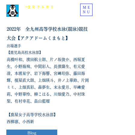
ME
​一生動ける体を
NU
まるじゅう整骨院
​2022年 全九州高等学校水泳(競泳)競技
大会【アクアドームくまもと】
出場選手
【鹿児島高校水泳部】
高橋叶和、濱田航士朗、片ノ坂俊介、西堀夏
生、小野海飛、中間彩人、長濱薩生、有元愛
凌、本渡星宇、岩下海響、宮﨑珀弥、藤田海
輝、榎屋直大朗、上畑瑛斗、井ノ上華鈴、片岡
ミミ、上畑真彩、森夢生、末永愛月、早﨑愛
莉、中野華怜、柳こはる、川畑愛乃、中村珠
梨、有村幸花、畠山藍瑠
【鹿屋女子高等学校水泳部】
​西柳凛、小西新
Blog