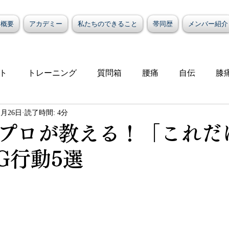
/概要
アカデミー
私たちのできること
帯同歴
メンバー紹介
ト
トレーニング
質問箱
腰痛
自伝
膝
1月26日
読了時間: 4分
せ
ケア
肩こり
首
プロが教える！「これだ
G行動5選
と評価されています。