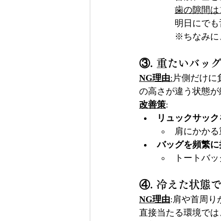
歯の隙間は
明日にでも
※ちなみに
③. 重たいバッ
NG理由
:
片側だけに
の高さが違う状態が
改善策
:
リュックサック
肩にかかる
バッグを頻繁に
トートバッ
④
. 冷えた状態
NG理由
:肩や首周
直接当たる環境では