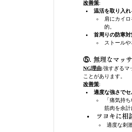
改善策
:
温活を取り入れ
肩にカイロ
的。
首周りの防寒対
ストールや
⑤. 無理なマッ
NG理由
:強すぎる
ことがあります。
改善策
:
適度な強さでセ
「痛気持ち
筋肉を余計
ツヨキに相
適度な刺