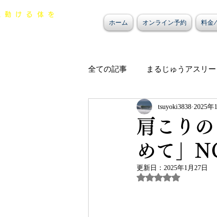
一生動ける体を
ホーム
オンライン予約
料金
るじゅう整骨院
全ての記事
まるじゅうアスリー
tsuyoki3838
2025年
プライベート
院内お知ら
肩こりの
めて」N
更新日：
2025年1月27日
5つ星のうちNaN