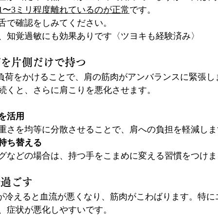
1〜3ミリ程度離れているのが正常
です。
舌で確認をしみてください。
、知覚過敏にも効果ありです〈ツヨキも経験済み〉
グを片側だけで持つ
負荷をかけることで、肩の筋肉がアンバランスに緊張し
続くと、さらに肩こりを悪化させます。
を活用
重さを均等に分散させることで、肩への負担を軽減しま
持ち替える
グなどの場合は、持つ手をこまめに変える習慣をつけま
で過ごす
りが冷えると血流が悪くなり、筋肉がこわばります。特に
、症状が悪化しやすいです。