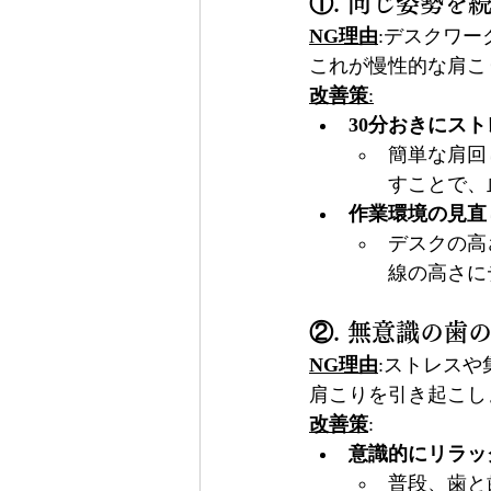
①. 同じ姿勢を
NG理由
:デスクワ
これが慢性的な肩こ
改善策
:
30分おきにス
簡単な肩回
すことで、
作業環境の見直
デスクの高
線の高さに
②. 無意識の歯
NG理由
:ストレス
肩こりを引き起こし
改善策
:
意識的にリラッ
普段、歯と