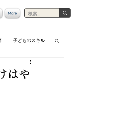
More
痛
子どものスキル
けはや