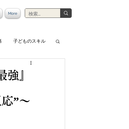
More
痛
子どものスキル
最強』
応”〜