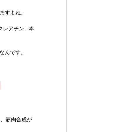
ますよね。
アチン...本
なんです。
」
と、筋肉合成が