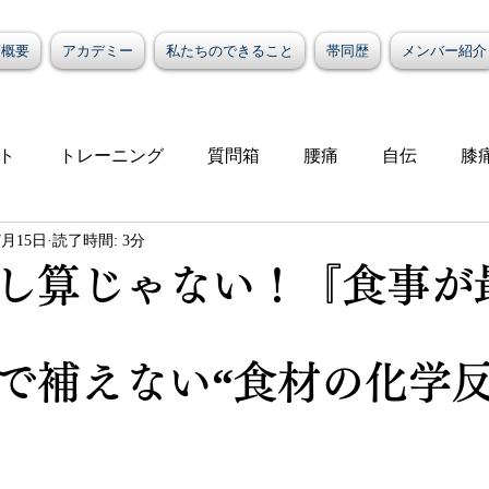
/概要
アカデミー
私たちのできること
帯同歴
メンバー紹介
ト
トレーニング
質問箱
腰痛
自伝
膝
7月15日
読了時間: 3分
せ
ケア
肩こり
首
し算じゃない！『食事が
と評価されています。
で補えない“食材の化学反