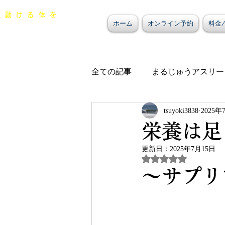
一生動ける体を
ホーム
オンライン予約
料金
るじゅう整骨院
全ての記事
まるじゅうアスリー
tsuyoki3838
2025年
プライベート
院内お知ら
栄養は足
更新日：
2025年7月15日
5つ星のうちNaN
〜サプリ