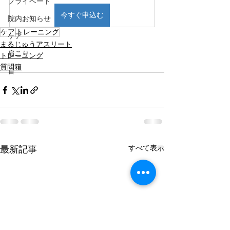
プライベート
今すぐ申込む
院内お知らせ
ケア
トレーニング
ケア
まるじゅうアスリート
肩こり
トレーニング
質問箱
首
最新記事
すべて表示