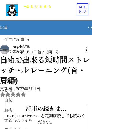
ME
​一生動ける体を
NU
まるじゅう整骨院
記事
全ての記事
tsuyoki3838
全ての記事
2022年10月11日
読了時間: 6分
自宅で出来る短時間ストレ
まるじゅうアスリート
ッチ・トレーニング(首・
トレーニング
肩編)
質問箱
更新日：
2023年2月1日
腰痛
5つ星のうちNaNと評価されています。
自伝
記事の続きは…
膝痛
marujuu-active.com を定期購読してお読みく
子どものスキル
ださい。