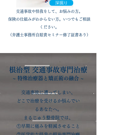
深掘り
​交通事故や怪我をして、お悩みの方。
​保険の仕組みがわからない方。いつでもご相談
ください。
（弁護士事務所自賠責セミナー修了証書あり）
根治型 交通事故専門治療
~ 特殊治療器と矯正術の融合 ~
交通事故に遭ってしまい、
どこで治療を受けるか悩んでい
るあなたへ。
まるじゅう整骨院では、
①早期に痛みを軽減させること
②医学的な怪我の根治専門治療