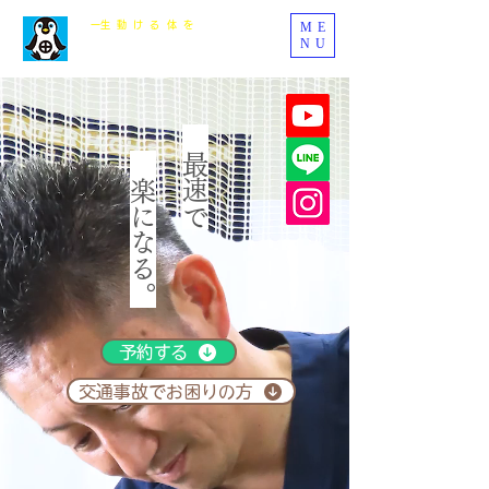
ME
​一生動ける体を
NU
まるじゅう整骨院
最速で
楽になる
。
予約する
交通事故でお困りの方