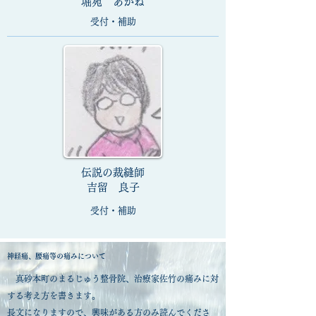
​堀苑 あかね
​受付・補助
​伝説の裁縫師
​吉留 良子
​受付・補助
​神経痛、腰痛等の痛みについて
​
真砂本町のまるじゅう整骨院、治療家佐竹の痛みに対
する考え方を書きます。
長文になりますので、興味がある方のみ読んでくださ