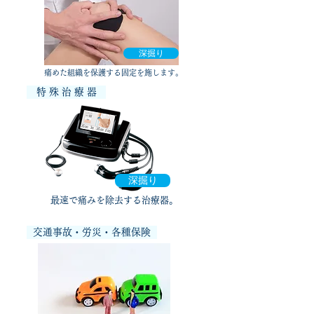
深掘り
​痛めた組織を保護する固定を施します。
特 殊 治 療 器
深掘り
​最速で痛みを除去する治療器。
交通事故・労災・各種保険