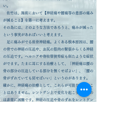
い。
佐竹は、施術において【神経痛や腰痛等の患部の痛み
が減ること】を第一に考えます。
その為には、どのような方法であろうと、痛みが減った
という事実があればいいと考えます。
足に痛みがでる座骨神経痛。よくある根本原因は、腰
の骨での神経の圧迫や、お尻の筋肉の緊張からくる神経
の圧迫です。ヘルニアや脊柱管狭窄症も似たような症状
がでます。たまに耳にする治療として、「神経痛は腰の
骨の部分の圧迫している部分を無くせばよい」、「腰の
骨がずれていても戻せばいい」というのがあります。
確かに、神経痛の治療として、これらが可能ならいうこ
とはありません。レントゲン上で変化を起こすというの
は非常に困難です。神経の圧迫や骨のずれをレントゲン
上で治すとなれば、手術の適応になります。
では、どうするか？