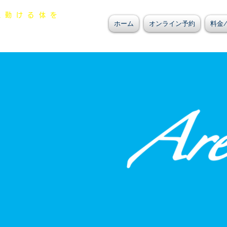
一生動ける体を
ホーム
オンライン予約
料金
るじゅう整骨院