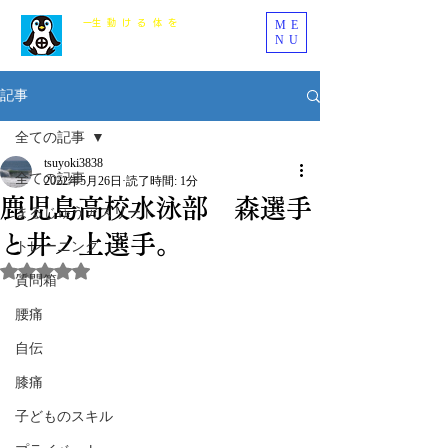
ME
​一生動ける体を
NU
まるじゅう整骨院
記事
全ての記事
tsuyoki3838
全ての記事
2022年5月26日
読了時間: 1分
鹿児島高校水泳部 森選手
まるじゅうアスリート
と井ノ上選手。
トレーニング
5つ星のうちNaNと評価されています。
質問箱
腰痛
自伝
膝痛
子どものスキル