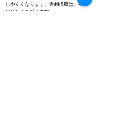
しやすくなります。過剰摂取は、生命
のピンチを感じます。
上手にカフェインを利用するなら、試
合やトレーニングの１時間前に、
スタ
バのトールサイズのコーヒー
を飲めば
OKです。(キロ当たり3㎎を下回るとお
もいますが、効果が実証されている量
です)
スタバのドリンクサイズといえ
ば、"ショート
（240ml）"、"トール
（350ml）"、"グランデ
（470ml）"、そして"べンティ
（590ml）" の4つが基本。

Googleより引用