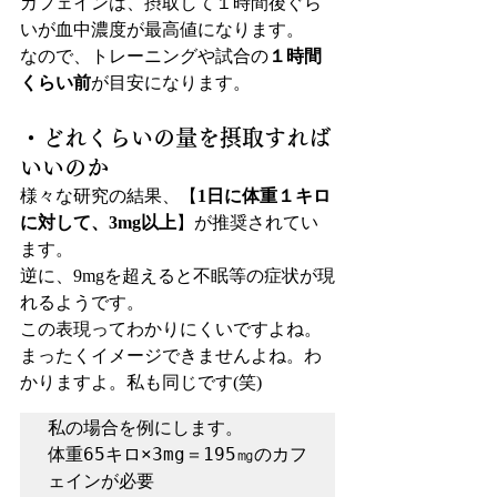
カフェインは、摂取して１時間後ぐら
いが血中濃度が最高値になります。
なので、トレーニングや試合の
１時間
くらい前
が目安になります。
・どれくらいの量を摂取すれば
いいのか
様々な研究の結果、【
1日に体重１キロ
に対して、3mg以上
】が推奨されてい
ます。
逆に、9mgを超えると不眠等の症状が現
れるようです。
この表現ってわかりにくいですよね。
まったくイメージできませんよね。わ
かりますよ。私も同じです(笑)
私の場合を例にします。

体重65キロ×3mg＝195㎎のカフ
ェインが必要
