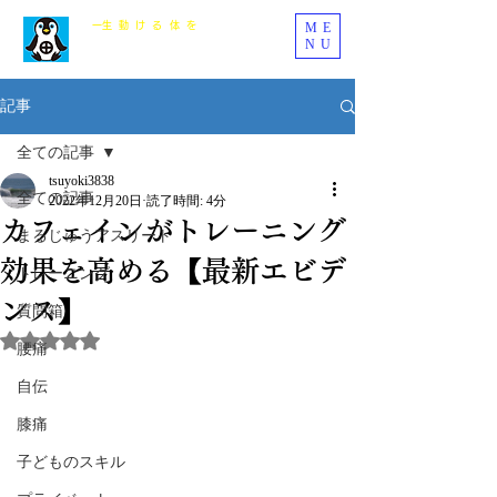
ME
​一生動ける体を
NU
まるじゅう整骨院
記事
全ての記事
tsuyoki3838
全ての記事
2022年12月20日
読了時間: 4分
カフェインがトレーニング
まるじゅうアスリート
効果を高める【最新エビデ
トレーニング
ンス】
質問箱
5つ星のうちNaNと評価されています。
腰痛
自伝
膝痛
子どものスキル